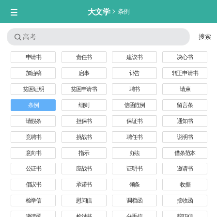
大文学

条例


申请书
责任书
建议书
决心书
加油稿
启事
讣告
转正申请书
贫困证明
贫困申请书
聘书
请柬
条例
细则
信函范例
留言条
请假条
担保书
保证书
通知书
竞聘书
挑战书
聘任书
说明书
意向书
指示
办法
借条范本
公证书
应战书
证明书
邀请书
倡议书
承诺书
领条
收据
检举信
慰问信
调档函
接收函
邀请函
检讨书
分手信
辞职信