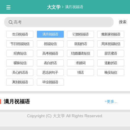
大文学

满月祝福语


生日祝福语
满月祝福语
订婚祝福语
搬新家祝福语
节日祝福短信
祝福短信
鼓励的话
周末祝福短信
经典短信
高考祝福语
结婚邀请短信
甜言蜜语
暧昧短信
表白的话
求婚词
道歉的话
关心的话语
思念的句子
情话
晚安短信
离别祝福语
毕业祝福语
满月祝福语
+更多...
Copyright (C) 大文学 All Rights Reserved.